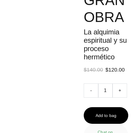
GRAN
OBRA
La alquimia
espiritual y su
proceso
hermético
$140.00
$120.00
-
+
Add to bag
Chat on 