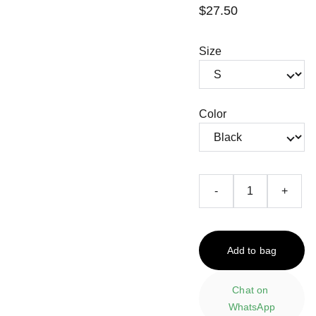
$27.50
Size
Color
-
+
Add to bag
Chat on 
WhatsApp