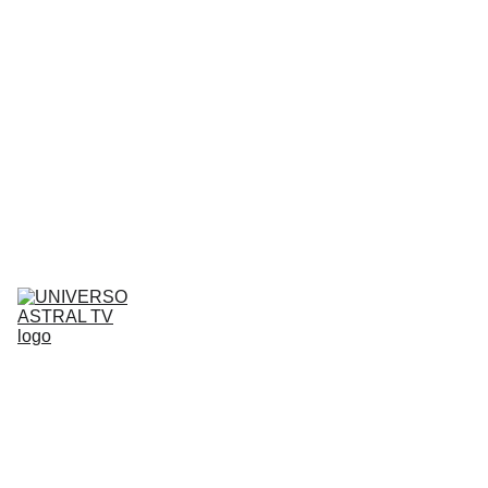
Inicio (ES)
Cursos 
(ES)
Blog (ES)
Coleccion 
Astrológica
Tienda 
(ES)
Consultas 
ES
(ES)
Novelas y 
Libros 
Espirituales