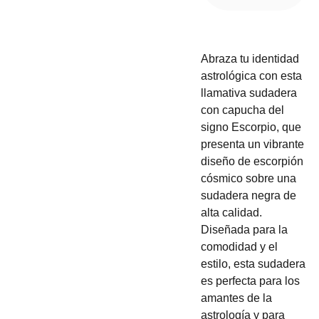
Abraza tu identidad
astrológica con esta
llamativa sudadera
con capucha del
signo Escorpio, que
presenta un vibrante
diseño de escorpión
cósmico sobre una
sudadera negra de
alta calidad.
Diseñada para la
comodidad y el
estilo, esta sudadera
es perfecta para los
amantes de la
astrología y para