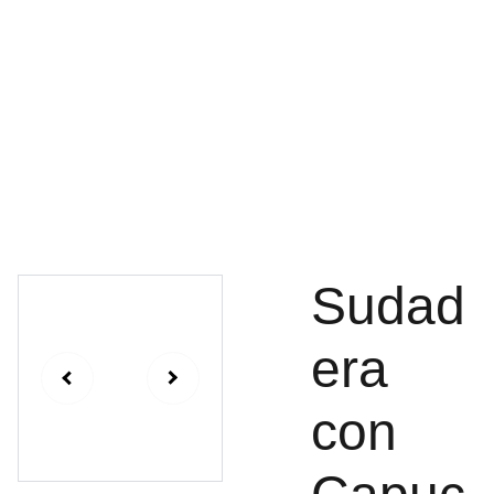
Gemas 
Únicas
Contacto 
(ES)
Sudad
era
con