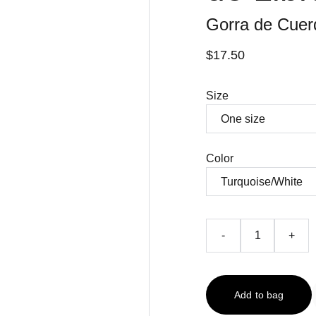
Gorra de Cuer
$17.50
Size
Color
-
+
Add to bag