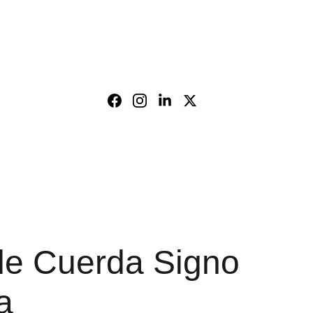
ES
de Cuerda Signo
a