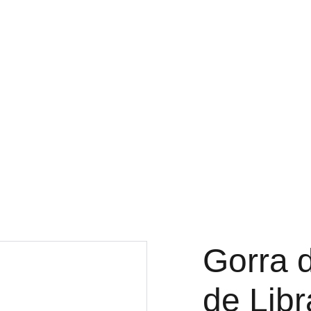
g (ES)
Coleccion Astrológica
Tienda (ES)
ibros Espirituales
Gemas Únicas
Contacto (ES)
Gorra 
de Libr